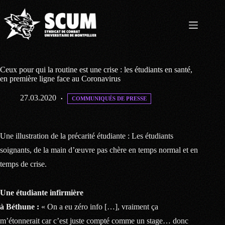
Passer
au
contenu
Ceux pour qui la routine est une crise : les étudiants en santé,
en première ligne face au Coronavirus
27.03.2020
COMMUNIQUÉS DE PRESSE
Une illustration de la précarité étudiante : Les étudiants
soignants, de la main d’œuvre pas chère en temps normal et en
temps de crise.
Une étudiante infirmière
à Béthune :
« On a eu zéro info […], vraiment ça
m’étonnerait car c’est juste compté comme un stage… donc