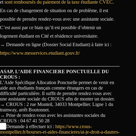
et
sont remboursés du paiement de la taxe étudiante CVEC
.
En cas de changement de situation ou de problème, il est
possible de prendre rendez-vous avec une assistante sociale.
C’est aussi par ce biais qu’il est possible d’obtenir un
logement étudiant en Cité et résidence universitaire.
→ Demande en ligne (Dossier Social Etudiant) à faire ici :
https://www.messervices.etudiant.gouv.fr/
ASAP, L’AIDE FINANCIERE PONCTUELLE DU
CROUS :
L’Aide Spécifique Allocation Ponctuelle permet de venir en
aide aux étudiants français comme étrangers en cas de
difficulté particulière. Il suffit de prendre rendez-vous avec
une assistante sociale du CROUS afin de monter un dossier.
→ CROUS : 2 rue Monteil, 34033 Montpellier. Ligne 1 du
tramway, arrêt Boutonnet.
→ Prise de rendez-vous avec les assistantes sociales du
CROUS : 04 67 41 50 28
→
Demande à effectuer ici :
https://www.crous-
montpellier.fr/bourses-et-aides-financieres/ai-je-droit-a-dautres-