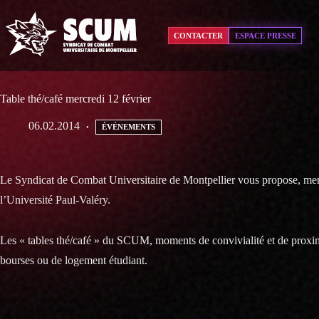
Passer
au
contenu
CONTACTER
ESPACE PRESSE
Table thé/café mercredi 12 février
06.02.2014
ÉVÉNEMENTS
Le Syndicat de Combat Universitaire de Montpellier vous propose, mercr
l’Université Paul-Valéry.
Les « tables thé/café » du SCUM, moments de convivialité et de proxim
bourses ou de logement étudiant.