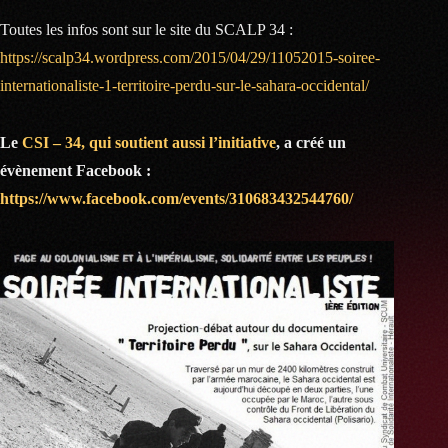
Toutes les infos sont sur le site du SCALP 34 :
https://scalp34.wordpress.com/2015/04/29/11052015-soiree-
internationaliste-1-territoire-perdu-sur-le-sahara-occidental/
Le
CSI – 34, qui soutient aussi l’initiative
, a créé un
évènement Facebook :
https://www.facebook.com/events/310683432544760/