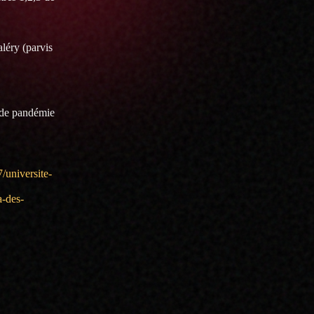
léry (parvis
e de pandémie
/universite-
a-des-