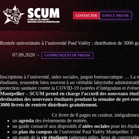
Passer
au
contenu
CONTACTER
ESPACE PRESSE
Rentrée universitaire à l’université Paul Valéry : distribution de 3000 
07.09.2020
COMMUNIQUÉS DE PRESSE
Inscriptions à l’université, aides sociales, jargon bureaucratique … La 
étudiants, ressemble bien souvent à un véritable labyrinthe administrati
protection sanitaire contre la COVID-19 (soirées d’intégration et évène
Montpellier – SCUM prend en charge l’accueil des nouveaux étudia
destination des nouveaux étudiants pendant la semaine de pré-ren
3000 livrets de rentrée distribués gratuitement.
Ce livret de 8 pages en couleur, intégralemen
un
agenda
des évènements de rentrée,
un guide consacré aux dispositifs d’
aides sociales
pour les étudia
un
plan du campus
de l’université Paul Valéry Montpellier 3
un guide de la
vie étudiante
(adresses utiles, lieux de convivialit