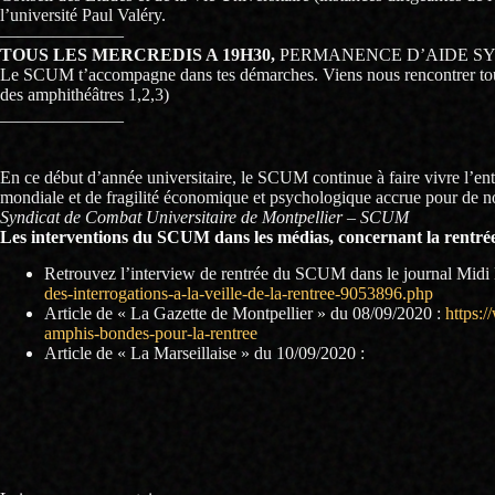
l’université Paul Valéry.
———————
TOUS LES MERCREDIS A 19H30,
PERMANENCE D’AIDE SYN
Le SCUM t’accompagne dans tes démarches. Viens nous rencontrer tous
des amphithéâtres 1,2,3)
———————
En ce début d’année universitaire, le SCUM continue à faire vivre l’entra
mondiale et de fragilité économique et psychologique accrue pour de 
Syndicat de Combat Universitaire de Montpellier – SCUM
Les interventions du SCUM dans les médias, concernant la rentrée e
Retrouvez l’interview de rentrée du SCUM dans le journal Midi
des-interrogations-a-la-veille-de-la-rentree-9053896.php
Article de « La Gazette de Montpellier » du 08/09/2020 :
https:
amphis-bondes-pour-la-rentree
Article de « La Marseillaise » du 10/09/2020 :