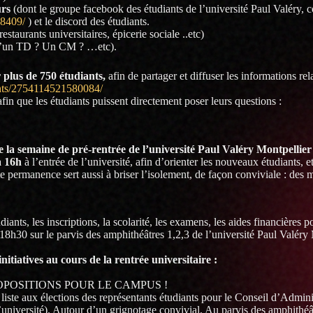
urs
(dont le groupe facebook des étudiants de l’université Paul Valéry, 
48409/
) et le discord des étudiants.
taurants universitaires, épicerie sociale ..etc)
u’un TD ? Un CM ? …etc).
 plus de 750 étudiants,
afin de partager et diffuser les informations rela
nts/2754114521580084/
afin que les étudiants puissent directement poser leurs questions :
 la semaine de pré-rentrée de l’université Paul Valéry Montpellier
 à 16h
à l’entrée de l’université, afin d’orienter les nouveaux étudiants, et
te permanence sert aussi à briser l’isolement, de façon conviviale : des m
iants, les inscriptions, la scolarité, les examens, les aides financières p
 18h30 sur le parvis des amphithéâtres 1,2,3 de l’université Paul Valéry
nitiatives au cours de la rentrée universitaire :
OPOSITIONS POUR LE CAMPUS !
liste aux élections des représentants étudiants pour le Conseil d’Adminis
l’université). Autour d’un grignotage convivial. Au parvis des amphithéâ