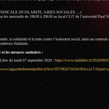
DICALE (SCOLARITE, AIDES SOCIALES …)
 les mercredis de 19h30 à 20h30 au local CGT de l’université Paul Va
ide, la solidarité et la lutte contre l’isolement social, dans un context
nombreux étudiants.
t les mesures sanitaires :
 Libre du lundi 07 septembre 2020 :
https://www.midilibre.fr/2020/09/07
//www.lagazettedemontpellier.fr/live/5f5798267f4341002cca17cf/paul-v