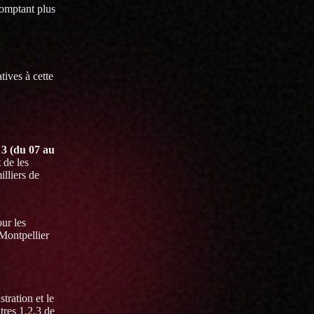
comptant plus
tives à cette
 3 (du 07 au
 de les
illiers de
our les
 Montpellier
tration et le
tres 1,2,3 de