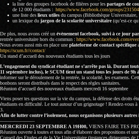
la liste des groupes facebook de filières pour les
partages de co
de 12 000 étudiants :
https://www.facebook.com/groups/23150
une liste des
lieux utiles
du campus (Bibliothèque Universitaire, res
un lexique du
jargon de la scolarité universitaire
(qu’est-ce q
De plus, nous avons créé un
évènement facebook, suivi à ce jour par
rentrée universitaire hors du commun :
https://www.facebook.com/eve
Nous avons aussi mis en place une
plateforme de contact spécifique
https://scum.fr//contact/
Un stand d’accueil des nouveaux étudiants tous les jours
L’engagement du syndicat étudiant ne s’arrête pas là. Durant toute
11 septembre inclus), le SCUM tient un stand tous les jours de 9h
informer sur le déroulement de la rentrée, la scolarité, les examens. Cet
bonbons seront distribués dans le respect des règles sanitaires.
Réunion d’accueil des nouveaux étudiants mercredi 16 septembre
Viens poser tes questions sur la vie du campus, la défense des droits étud
étudiants en difficulté. Le tout autour d’un grignotage ! Rendez-vous à
3.
Afin de lutter contre l’isolement, nous organisons plusieurs autres i
———————
MERCREDI 23 SEPTEMBRE A 19H00,
VIENS FAIRE TES PR
Réunion ouverte à toutes et tous afin d’élaborer des propositions et une 
Conseil des Etudes et de la Vie Universitaire (instances dirigeantes de 