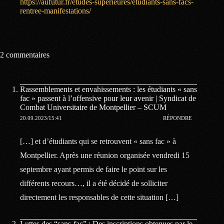
https://aufutur.fr/etudes-superieures/etudiants-sans-facs-
rentree-manifestations/
2 commentaires
Rassemblements et envahissements : les étudiants « sans
fac » passent à l’offensive pour leur avenir | Syndicat de
Combat Universitaire de Montpellier – SCUM
20.09.2023/15:41
RÉPONDRE
[…] et d’étudiants qui se retrouvent « sans fac » à
Montpellier. Après une réunion organisée vendredi 15
septembre ayant permis de faire le point sur les
différents recours…, il a été décidé de solliciter
directement les responsables de cette situation […]
Luttes des “sans-fac” : Des inscriptions obtenues par le