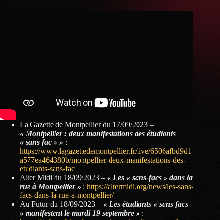
La Gazette de Montpellier du 17/09/2023 –
« Montpellier : deux manifestations des étudiants
« sans fac » »
:
https://www.lagazettedemontpellier.fr/live/6506afbd9d1
a577ea464380b/montpellier-deux-manifestations-des-
etudiants-sans-fac
Alter Midi du 18/09/2023 –
« Les « sans-facs » dans la
rue à Montpellier »
:
https://altermidi.org/news/les-sans-
facs-dans-la-rue-a-montpellier/
Au Futur du 18/09/2023 –
« Les étudiants « sans facs
» manifestent le mardi 19 septembre »
: