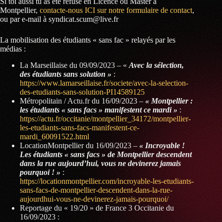
Si toi aussi tu as été refusé en Licence ou Master à
Montpellier,
contacte-nous ICI sur notre formulaire de contact
,
ou par e-mail à syndicat.scum@live.fr
La mobilisation des étudiants « sans fac » relayés par les
médias :
La Marseillaise du 09/09/2023 – «
Avec la sélection,
des étudiants sans solution »
:
https://www.lamarseillaise.fr/societe/avec-la-selection-
des-etudiants-sans-solution-PI14589125
Métropolitain / Actu.fr du 16/09/2023 –
« Montpellier :
les étudiants « sans facs » manifestent ce mardi »
:
https://actu.fr/occitanie/montpellier_34172/montpellier-
les-etudiants-sans-facs-manifestent-ce-
mardi_60091522.html
LocationMontpellier du 16/09/2023 –
« Incroyable !
Les étudiants « sans facs » de Montpellier descendent
dans la rue aujourd’hui, vous ne devinerez jamais
pourquoi ! »
:
https://locationmontpellier.com/incroyable-les-etudiants-
sans-facs-de-montpellier-descendent-dans-la-rue-
aujourdhui-vous-ne-devinerez-jamais-pourquoi/
Reportage du « 19/20 » de France 3 Occitanie du
16/09/2023 :