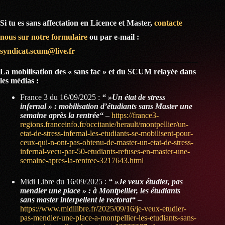
Si tu es sans affectation en Licence et Master,
contacte
nous sur notre formulaire
ou par e-mail :
syndicat.scum@live.fr
La mobilisation des « sans fac » et du SCUM relayée dans
les médias :
France 3 du 16/09/2025 :
“ »Un état de stress
infernal » : mobilisation d’étudiants sans Master une
semaine après la rentrée“
–
https://france3-
regions.franceinfo.fr/occitanie/herault/montpellier/un-
etat-de-stress-infernal-les-etudiants-se-mobilisent-pour-
ceux-qui-n-ont-pas-obtenu-de-master-un-etat-de-stress-
infernal-vecu-par-50-etudiants-refuses-en-master-une-
semaine-apres-la-rentree-3217643.html
Midi Libre du 16/09/2025 :
“ »Je veux étudier, pas
mendier une place » : à Montpellier, les étudiants
sans master interpellent le rectorat“
–
https://www.midilibre.fr/2025/09/16/je-veux-etudier-
pas-mendier-une-place-a-montpellier-les-etudiants-sans-