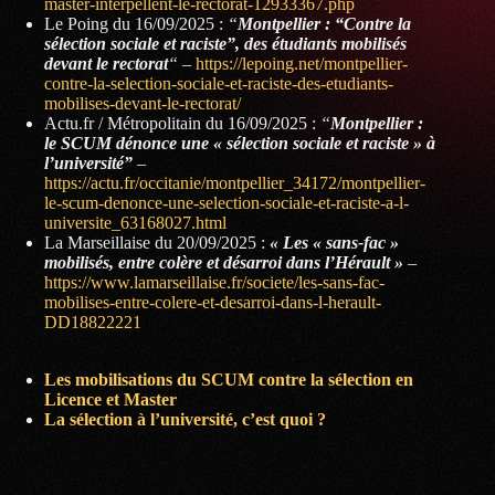
master-interpellent-le-rectorat-12933367.php
Le Poing du 16/09/2025 :
“
Montpellier : “Contre la
sélection sociale et raciste”, des étudiants mobilisés
devant le rectorat
“
–
https://lepoing.net/montpellier-
contre-la-selection-sociale-et-raciste-des-etudiants-
mobilises-devant-le-rectorat/
Actu.fr / Métropolitain du 16/09/2025 :
“
Montpellier :
le SCUM dénonce une « sélection sociale et raciste » à
l’université”
–
https://actu.fr/occitanie/montpellier_34172/montpellier-
le-scum-denonce-une-selection-sociale-et-raciste-a-l-
universite_63168027.html
La Marseillaise du 20/09/2025 :
« Les « sans-fac »
mobilisés, entre colère et désarroi dans l’Hérault »
–
https://www.lamarseillaise.fr/societe/les-sans-fac-
mobilises-entre-colere-et-desarroi-dans-l-herault-
DD18822221
Les mobilisations du SCUM contre la sélection en
Licence et Master
La sélection à l’université, c’est quoi ?