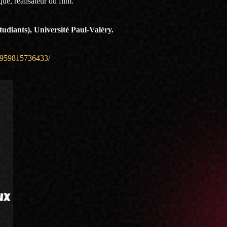
é, réalisateur du film.
udiants), Université Paul-Valéry.
3959815736433/