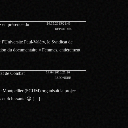
24.03.2015/21:46
» en présence du
RÉPONDRE
e l’Université Paul-Valéry, le Syndicat de
ction du documentaire « Femmes, entièrement
14.04.2015/21:16
icat de Combat
RÉPONDRE
de Montpellier (SCUM) organisait la projec….
ès enrichissante 😉 […]