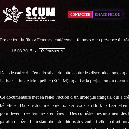
Passer
au
contenu
CONTACTER
ESPACE PRESSE
Projection du film « Femmes, entièrement femmes » en présence du réal
16.03.2015
ÉVÉNEMENTS
Dans le cadre du 7ème Festival de lutte contre les discriminations, org
Universitaire de Montpellier (SCUM) organise la projection du docum
Ce documentaire met en relief l’action d’un urologue français, qui a cré
bénéficier. Dans le documentaire, nous suivons, au Burkina Faso et en 
pour devenir des femmes « entières ». Des comédiennes incarnent des t
parole se libère. La restauration du clitoris deviendra-t-elle un droit un