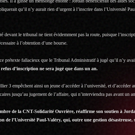
les. Il a glissé un mensonge éhonté : Jordan bénéficierait des aides soc
querait qu’il n’y aurait rien d’urgent à l’inscrire dans l’Université Pau
 devant le tribunal ne tient évidemment pas la route, puisque l’inscripti
écessaire à l’obtention d’une bourse.
 ce prétexte fallacieux que le Tribunal Administratif à jugé qu’il n’y avai
u refus d’inscription ne sera jugé que dans un an.
ier 3 empêchent ainsi un jeune d’accéder à l’université, et d’accéder 
écaires jusqu’au jugement de l’affaire, qui n’interviendra pas avant un an
re de la CNT-Solidarité Ouvrière, réaffirme son soutien à Jorda
tion de l’Université Paul-Valéry, qui, outre une gestion désastreuse,