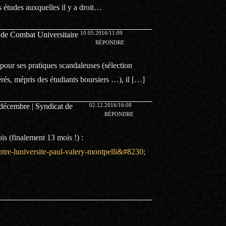
 études auxquelles il y a droit…
10.05.2016/11:09
 de Combat Universitaire
RÉPONDRE
pour ses pratiques scandaleuses (sélection
nérés, mépris des étudiants boursiers …), il […]
02.12.2016/16:08
6 décembre | Syndicat de
RÉPONDRE
ois (finalement 13 mois !) :
ntre-luniversite-paul-valery-montpelli&#8230
;