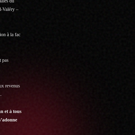
iales du
l-Valéry –
on à la fac
t pas
aux revenus
.
n et à tous
 s’adonne