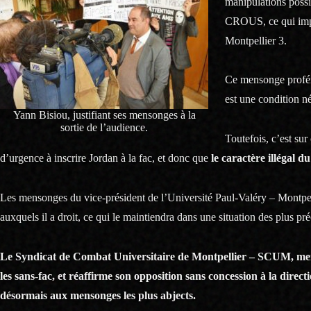
manipulations possib
CROUS, ce qui impli
Montpellier 3.
Ce mensonge proféré
est une condition n
Yann Bisiou, justifiant ses mensonges à la
sortie de l’audience.
Toutefois, c’est sur
d’urgence à inscrire Jordan à la fac, et donc que
le caractère illégal d
Les mensonges du vice-président de l’Université Paul-Valéry – Montpell
auxquels il a droit, ce qui le maintiendra dans une situation des plus pr
Le Syndicat de Combat Universitaire de Montpellier – SCUM, memb
les sans-fac, et réaffirme son opposition sans concession à la direc
désormais aux mensonges les plus abjects.