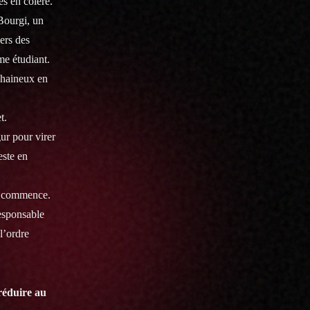
és en colère.
 Bourgi, un
ers des
me étudiant.
 haineux en
t.
ur pour virer
este en
ui commence.
responsable
l’ordre
 réduire au