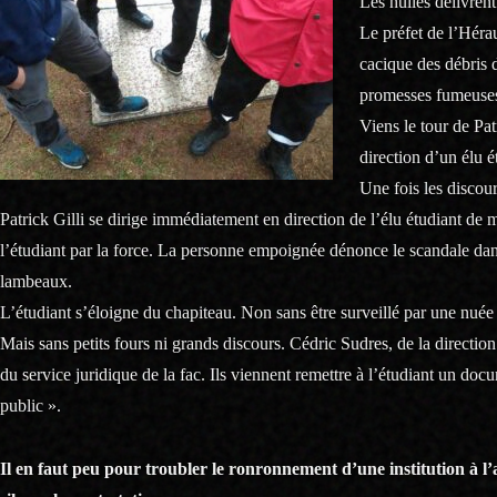
Les huiles délivrent
Le préfet de l’Héra
cacique des débris 
promesses fumeuses.
Viens le tour de Pa
direction d’un élu
Une fois les discour
Patrick Gilli se dirige immédiatement en direction de l’élu étudiant d
l’étudiant par la force. La personne empoignée dénonce le scandale dans 
lambeaux.
L’étudiant s’éloigne du chapiteau. Non sans être surveillé par une nuée
Mais sans petits fours ni grands discours. Cédric Sudres, de la direct
du service juridique de la fac. Ils viennent remettre à l’étudiant un docu
public ».
Il en faut peu pour troubler le ronronnement d’une institution à l’