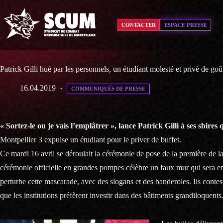
Passer
au
contenu
CONTACTER
ESPACE PRESSE
Patrick Gilli hué par les personnels, un étudiant molesté et privé de goû
16.04.2019
COMMUNIQUÉS DE PRESSE
« Sortez-le ou je vais l’emplâtrer », lance Patrick Gilli à ses sbires 
Montpellier 3 expulse un étudiant pour le priver de buffet.
Ce mardi 16 avril se déroulait la cérémonie de pose de la première de l
cérémonie officielle en grandes pompes célèbre un faux mur qui sera e
perturbe cette mascarade, avec des slogans et des banderoles. Ils conte
que les institutions préfèrent investir dans des bâtiments grandiloquents