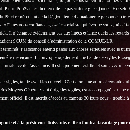
 ensuite leurs discours lénifiants, toujours sous la perturbation des salari
ult Pierre Pouëssel est heureux de ne pas voir de gilets jaunes. Hussein
du PS et représentant de la Région, tente d’amadouer le personnel à trav
 « Faites nous confiance », ose le socialiste qui évoque son syndicalis
trick. Il n’échappe évidemment pas aux huées et lance quelques regards
 étudiant SCUM du conseil d’administration de la COMUE-LR.
s terminés, l’assistance entend passer aux choses sérieuses avec le buffe
e manière menaçante. Il convoque rapidement une bande de vigiles Proseg
un silence de l’assistance. Il est rapidement exfiltré et sors avec une v
 de vigiles, talkies-walkies en éveil. C’est alors une autre cérémonie q
ion des Moyens Généraux qui dirige les vigiles, est accompagné par une 
ment officiel. Il est interdit d’accès au campus 30 jours pour « trouble à 
agonie et à la présidence finissante, et il en faudra davantage pour