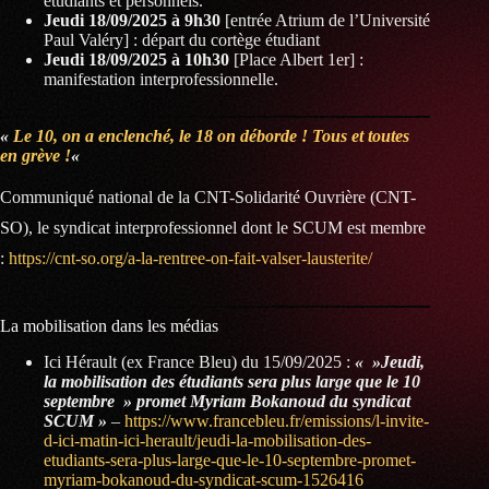
étudiants et personnels.
Jeudi 18/09/2025 à 9h30
[entrée Atrium de l’Université
Paul Valéry] : départ du cortège étudiant
Jeudi 18/09/2025 à 10h30
[Place Albert 1er] :
manifestation interprofessionnelle.
«
Le 10, on a enclenché, le 18 on déborde ! Tous et toutes
en grève !
«
Communiqué national de la CNT-Solidarité Ouvrière (CNT-
SO), le syndicat interprofessionnel dont le SCUM est membre
:
https://cnt-so.org/a-la-rentree-on-fait-valser-lausterite/
La mobilisation dans les médias
Ici Hérault (ex France Bleu) du 15/09/2025 :
« »Jeudi,
la mobilisation des étudiants sera plus large que le 10
septembre » promet Myriam Bokanoud du syndicat
SCUM »
–
https://www.francebleu.fr/emissions/l-invite-
d-ici-matin-ici-herault/jeudi-la-mobilisation-des-
etudiants-sera-plus-large-que-le-10-septembre-promet-
myriam-bokanoud-du-syndicat-scum-1526416