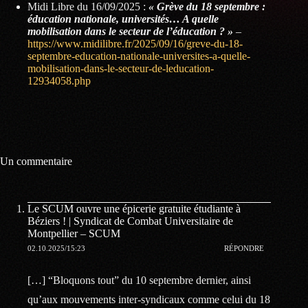
Midi Libre du 16/09/2025 :
« Grève du 18 septembre :
éducation nationale, universités… A quelle
mobilisation dans le secteur de l’éducation ? »
–
https://www.midilibre.fr/2025/09/16/greve-du-18-
septembre-education-nationale-universites-a-quelle-
mobilisation-dans-le-secteur-de-leducation-
12934058.php
Un commentaire
Le SCUM ouvre une épicerie gratuite étudiante à
Béziers ! | Syndicat de Combat Universitaire de
Montpellier – SCUM
02.10.2025/15:23
RÉPONDRE
[…] “Bloquons tout” du 10 septembre dernier, ainsi
qu’aux mouvements inter-syndicaux comme celui du 18