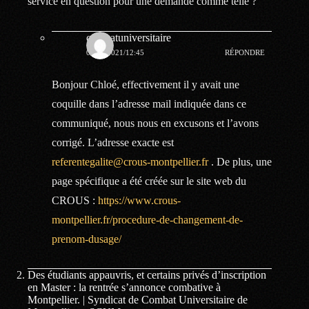
service en question pour une demande comme telle ?
combatuniversitaire
03.07.2021/12:45
RÉPONDRE
Bonjour Chloé, effectivement il y avait une
coquille dans l’adresse mail indiquée dans ce
communiqué, nous nous en excusons et l’avons
corrigé. L’adresse exacte est
referentegalite@crous-montpellier.fr
. De plus, une
page spécifique a été créée sur le site web du
CROUS :
https://www.crous-
montpellier.fr/procedure-de-changement-de-
prenom-dusage/
Des étudiants appauvris, et certains privés d’inscription
en Master : la rentrée s’annonce combative à
Montpellier. | Syndicat de Combat Universitaire de