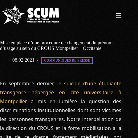
Passer
au
contenu
Mise en place d’une procédure de changement du prénom
d’usage au sein du CROUS Montpellier – Occitanie.
08.02.2021
COMMUNIQUÉS DE PRESSE
En septembre dernier,
le suicide d’une étudiante
transgenre hébergée en cité universitaire à
Montpellier
a mis en lumière la question des
discriminations institutionnelles dont sont victimes
les personnes transgenres. Notre interpellation de
la direction du CROUS et la forte mobilisation à la
suite de ce drame, fortement médiatisées, ont