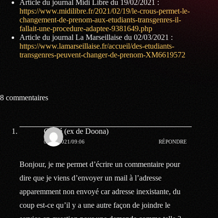
Article du journal Midi Libre du 19/02/2021 :
https://www.midilibre.fr/2021/02/19/le-crous-permet-le-
changement-de-prenom-aux-etudiants-transgenres-il-
fallait-une-procedure-adaptee-9381649.php
Article du journal La Marseillaise du 02/03/2021 :
https://www.lamarseillaise.fr/accueil/des-etudiants-
transgenres-peuvent-changer-de-prenom-XM6619572
8 commentaires
Chloé (ex de Doona)
03.07.2021/09:06
RÉPONDRE
Bonjour, je me permet d’écrire un commentaire pour
dire que je viens d’envoyer un mail à l’adresse
apparemment non envoyé car adresse inexistante, du
coup est-ce qu’il y a une autre façon de joindre le