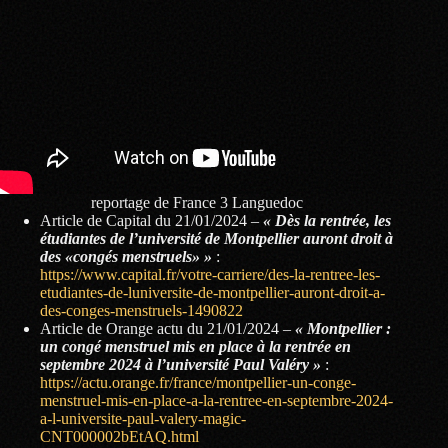
reportage de France 3 Languedoc
Article de Capital du 21/01/2024 –
« Dès la rentrée, les
étudiantes de l’université de Montpellier auront droit à
des «congés menstruels» »
:
https://www.capital.fr/votre-carriere/des-la-rentree-les-
etudiantes-de-luniversite-de-montpellier-auront-droit-a-
des-conges-menstruels-1490822
Article de Orange actu du 21/01/2024 –
« Montpellier :
un congé menstruel mis en place à la rentrée en
septembre 2024 à l’université Paul Valéry »
:
https://actu.orange.fr/france/montpellier-un-conge-
menstruel-mis-en-place-a-la-rentree-en-septembre-2024-
a-l-universite-paul-valery-magic-
CNT000002bEtAQ.html