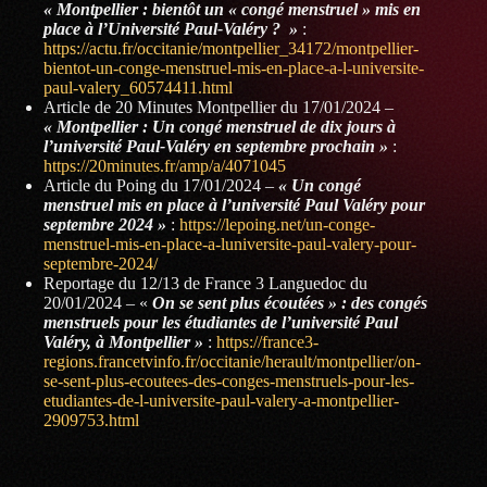
« Montpellier : bientôt un « congé menstruel » mis en
place à l’Université Paul-Valéry ? »
:
https://actu.fr/occitanie/montpellier_34172/montpellier-
bientot-un-conge-menstruel-mis-en-place-a-l-universite-
paul-valery_60574411.html
Article de 20 Minutes Montpellier du 17/01/2024 –
« Montpellier : Un congé menstruel de dix jours à
l’université Paul-Valéry en septembre prochain »
:
https://20minutes.fr/amp/a/4071045
Article du Poing du 17/01/2024 –
« Un congé
menstruel mis en place à l’université Paul Valéry pour
septembre 2024 »
:
https://lepoing.net/un-conge-
menstruel-mis-en-place-a-luniversite-paul-valery-pour-
septembre-2024/
Reportage du 12/13 de France 3 Languedoc du
20/01/2024 – «
On se sent plus écoutées » : des congés
menstruels pour les étudiantes de l’université Paul
Valéry, à Montpellier »
:
https://france3-
regions.francetvinfo.fr/occitanie/herault/montpellier/on-
se-sent-plus-ecoutees-des-conges-menstruels-pour-les-
etudiantes-de-l-universite-paul-valery-a-montpellier-
2909753.html