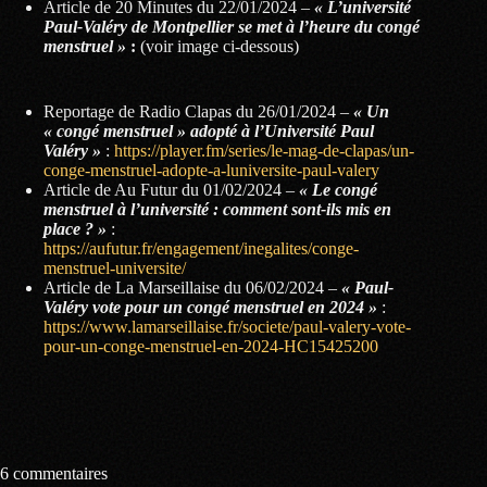
Article de 20 Minutes du 22/01/2024 –
« L’université
Paul-Valéry de Montpellier se met à l’heure du congé
menstruel »
:
(voir image ci-dessous)
Reportage de Radio Clapas du 26/01/2024 –
« Un
« congé menstruel » adopté à l’Université Paul
Valéry »
:
https://player.fm/series/le-mag-de-clapas/un-
conge-menstruel-adopte-a-luniversite-paul-valery
Article de Au Futur du 01/02/2024 –
« Le congé
menstruel à l’université : comment sont-ils mis en
place ? »
:
https://aufutur.fr/engagement/inegalites/conge-
menstruel-universite/
Article de La Marseillaise du 06/02/2024 –
« Paul-
Valéry vote pour un congé menstruel en 2024 »
:
https://www.lamarseillaise.fr/societe/paul-valery-vote-
pour-un-conge-menstruel-en-2024-HC15425200
6 commentaires