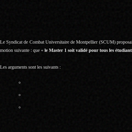
La pénalité est triple. Un redoublement qui ajoute un an de scolarit
connaît la forte précarité chez les étudiants. L’interdiction de repas
accumulée. Enfin, le risque de faire face à de nouveaux sujets pour c
deux ans), et donc une perte complète de toutes les connaissances appr
Le Syndicat de Combat Universitaire de Montpellier (SCUM) proposai
motion suivante : que «
le Master 1 soit validé pour tous les étudi
Les arguments sont les suivants :
Le contexte sanitaire a rendu impossible le déroulement d’un
Les étudiants redoublants ne pourront pas repasser le conc
Le redoublement des étudiants risque d’engorger les effect
avant la fin du M2. Cette augmentation des effectifs va lim
surtout, risque de reporter une forte sélection sur les ét
ne pouvoir intégrer le master.