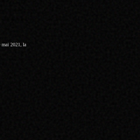
tout quand on
née de travail
lées tous les
 mai 2021, la
cratique ».
ir vacataire.
a formation
on, mais
F, de peur de