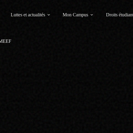
Luttes et actualités
Mon Campus
Droits étudiant
r MEEF
lige la validation d’un M2 pour passer les concours
e en M1 et d’effectuer son année de titularisation à la place d’un M2.
crètes sur les étudiants des master MEEF qui préparent les concours cet
ais qui redoublerait leur master : pas de deuxième chance l’année procha