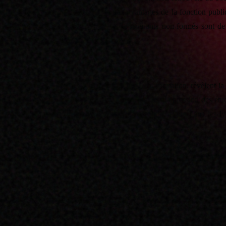
 au bout de 6 ans), il interdit l’accès aux avantages de la fonction publ
s difficile car plus instable. Ainsi, les enseignants non-formés sont d
ncière. Tout le monde perd dans ce système !
des enseignants déjà en poste, et des étudiants en formation, révèlent la
but de la crise sanitaire ; des étudiants écrasés par la pression des étud
 répressions, et des violences policières commises jusque dans les ly
c une solution de négociation avec les autorités de l’université, afin 
 groupes MEEF de l’université, il n’y avait aucun doute que de nombr
Cette situation est d’autant plus inacceptable que :