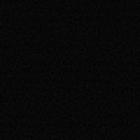
Le SCUM a donc joué le jeu des élections étudiantes et de la « démocra
peuvent être obtenues par la négociation, mais également lorsqu’elles
à chaque mouvement étudiant. « Face à l’action directe, mieux vaut choi
les mobilisations étudiantes.
Voyons comment cela se passe dans les faits…
Le Président de l’Université de Montpellier a tout simplement refusé d
motion était légale, elle s’inscrivait parfaitement dans les prérogatives 
Les CFVU qui se déroulent comme les CA en distanciel, voient depuis le d
durer plus de 4H des conseils (ce qui découragent de nombreux élus d’at
des élus étudiants au vote !
Le SCUM a reçu une bien maigre consolation : la promesse d’une « bienvei
mépris de l’administration envers les propositions des élus et l’avenir d’