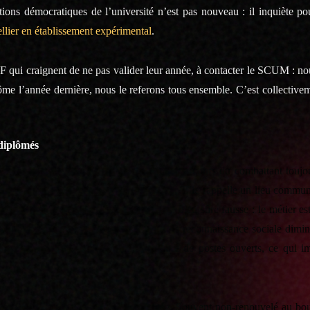
ions démocratiques de l’université n’est pas nouveau : il inquiète pou
ellier en établissement expérimental
.
 qui craignent de ne pas valider leur année, à contacter le SCUM : no
plôme l’année dernière, nous le referons tous ensemble. C’est collectiv
diplômés
nants. Ces derniers doivent affronter un parcours du combattant toujou
decins, ingénieurs, infirmiers, policiers… Elle rappelle un lieu commu
curité de l’emploi. Cette affirmation est bien sûre fausse : le métier e
as de l’OCDE) sont gelés depuis dix ans, la reconnaissance sociale dimi
que année, en même temps que le nombre de postes ouverts, ce qui i
tion, le contrat précaire à durée limitée. Souvent non-renouvelé au bo