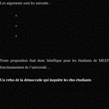
Les arguments sont les suivants :
Le contexte sanitaire a rendu impossible le déroulement d’un
Les étudiants redoublants ne pourront pas repasser le conc
Le redoublement des étudiants risque d’engorger les effect
avant la fin du M2. Cette augmentation des effectifs va lim
surtout, risque de reporter une forte sélection sur les ét
ne pouvoir intégrer le master.
Notre proposition était donc bénéfique pour les étudiants de MEEF,
fonctionnement de l’université…
Un refus de la démocratie qui inquiète les élus étudiants
Notre motion a donc été déposé dans les règles, à la CFVU du 20 mai 2
prise en compte.