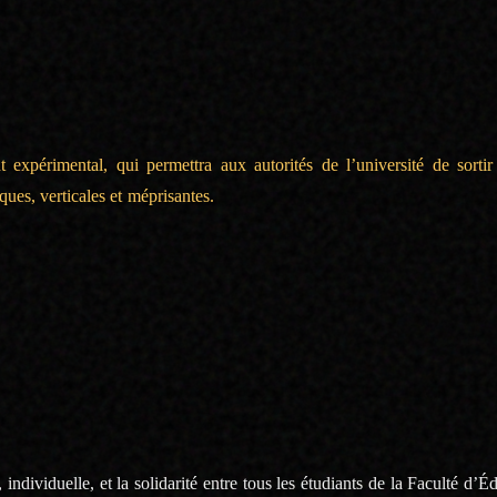
eillance » des enseignants !
e motion déposée en CA par le SCUM avait également été refusé il y a d
t expérimental, qui permettra aux autorités de l’université de sort
ues, verticales et méprisantes.
L’université n’est pas le « joujou » du pr
és en permanence !
contacter le SCUM. Nous avons déjà mené une action par suite du premie
m d’étudiants de Master MEEF premier degré !
, individuelle, et la solidarité entre tous les étudiants de la Faculté
d’Éd