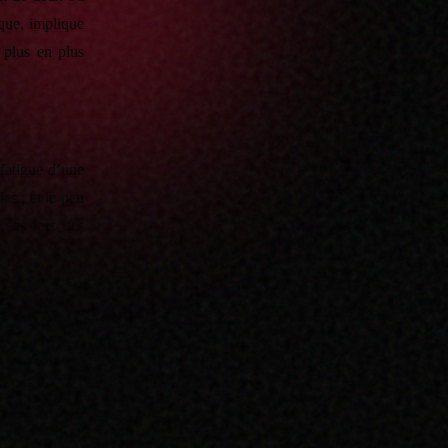
ique, implique
e plus en plus
 fatigue d’une
es ; et le peu
cées lors des
de limiter les
eux étudiants