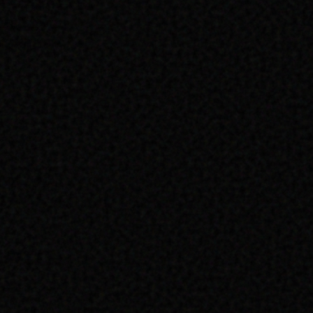
tites avancées
es présidences
lors de toutes
atique. La
ssé.
arole, faire
les motions
 révèle le