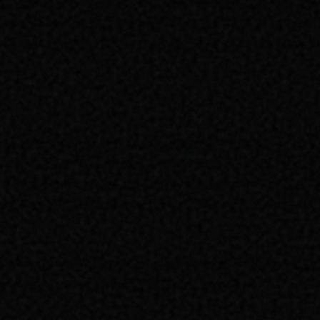
tie universitaire ». Cette démarche nous semble légitime lorsque de pe
 portent une dimension symbolique de cogestion, discours défendu par l
sir le vote et les élus ! » diront tous les membres de l’administration 
e mettre la motion au vote ! Aucun argument ne justifie ce refus démocr
des élus de la CFVU, et des motions similaires ont déjà été voté par le pa
ébut de la crise sanitaire les autorités de l’université monopoliser la p
tendre les votes importants) : maintenant, elles refusent de soumettre 
llance » des jurys. Si l’attention est louable, elle n’engage à rien, et
étudiants pour qui la vie se joue parfois lors de ces jurys.