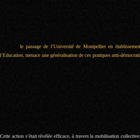
Nos avenirs ne sont pas un jeu et ne doivent pas dépendre de la « bienv
Ce refus démocratique est inquiétant car il n’est pas le premier : un
sans aucun argument.
De plus,
le passage de l’Université de Montpellier en établissemen
l’Education, menace une généralisation de ces pratiques anti-démocratiq
appartient à tous, et les étudiants ne peuvent être invisibilisés et ignor
L’avenir des étudiants de MEEF et des actions du SCUM
Nous n’abandonnons pas la lutte !
Nous invitons tous les étudiants qui ne valideraient pas leur année à 
dernière 2020, afin d’obtenir la validation du master pour un maximu
Cette action s’était révélée efficace, à travers la mobilisation collective