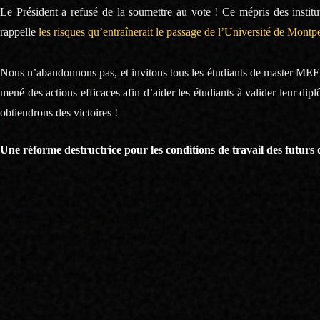
Le Président a refusé de la soumettre au vote ! Ce mépris des institut
rappelle
les risques qu’entraînerait le passage de l’Université de Montp
Nous n’abandonnons pas, et invitons tous les étudiants de master MEEF
mené des actions efficaces afin d’aider les étudiants à valider leur di
obtiendrons des victoires !
Une réforme destructrice pour les conditions de travail des futurs
La réforme témoigne d’une certaine suspicion envers les futurs enseig
pour ne subir une sélection qu’en fin de cursus ; contrairement aux mé
les enseignants ne font leur métier que pour avoir des vacances et la sé
moins attractif malgré ses avantages sociaux, les salaires (les plus b
Les effectifs d’étudiants qui préparent le concours diminuent cha
augmentation des effectifs en classe.
L’objectif semble clair : pousser un maximum d’étudiants vers la vaca