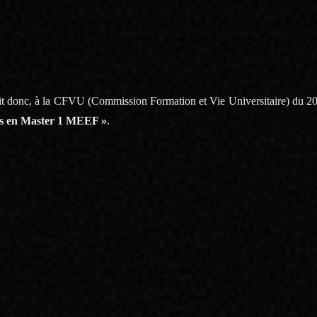
é supplémentaire à des études déjà longues et qui coûtent chères, sur
ser le concours que l’on a passé cette année, et donc la perte d’une an
ertains MEEF second degré (dont les questions au concours sont renouve
ises pendant un an.
t donc, à la CFVU (Commission Formation et Vie Universitaire) du 20
ants en Master 1 MEEF »
.
e année universitaire habituelle, qui justifierait une sélection « mérito
ours l’année prochaine, et risque d’abandonner leurs études ou de deven
ifs des M1 de l’année prochaine, car aucun étudiant ne pourra quitter l
iter l’efficacité des enseignements et du bon déroulement de la formati
udiants de L3 et décourager de nombreux d’entre eux de s’inscrire en MEE