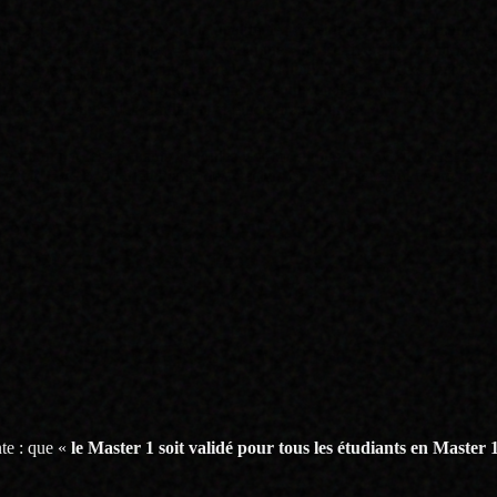
ces de la crise sanitaire sur la qualité des enseignements, mais surtout s
dit le maintien du mirage « méritocratique » de l’université. L’année a été 
 non une responsabilité individuelle… Maintenir une féroce sélection da
udiants abandonnent leurs formations. Les universités avaient déjà refus
tudiants, malgré des conditions d’étude dramatiques.
question par les étudiants de toutes les formations. Le SCUM a reçu d
ssent le CRPE, ou d’étudiants des masters MEEF de second degré de Pa
à l’enseignement, et ne prépare pas les étudiants à enseigner (la grand
lus le contexte sanitaire a vu de nombreux enseignants disparaître, n
s… Comment progresser dans ces conditions ?
ontente de préparer des étudiants à un concours, dans un contexte où le
te : que «
le Master 1 soit validé pour tous les étudiants en Maste