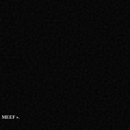
ur la
difficile, le
ns toutes
é en 2020 au
e nombreux
ul-Valéry.
e majorité des
e plus donner
s étudiants ne
r 1 MEEF »
.