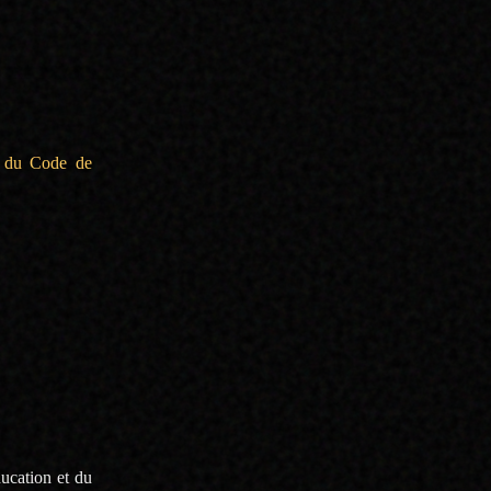
eux semaines,
ir du Code de
ésident : elle
r jury l’année
ucation
et du