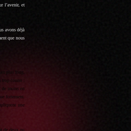
r l’avenir, et
us avons déjà
ement que nous
rs plus long,
n trop connu :
st de moins en
nue fortement.
mpliquent une
ut de deux ou