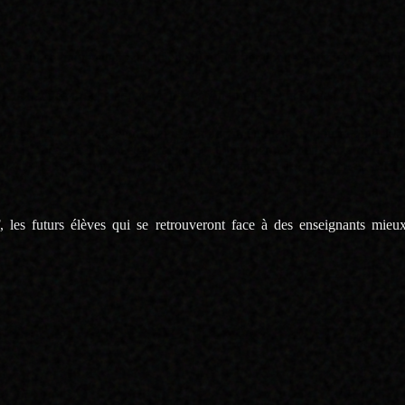
e année universitaire habituelle, qui justifierait une sélection « mérito
ours l’année prochaine, et risque d’abandonner leurs études ou de deven
ifs des M1 de l’année prochaine, car aucun étudiant ne pourra quitter l
iter l’efficacité des enseignements et du bon déroulement de la formati
udiants de L3 et décourager de nombreux d’entre eux de s’inscrire en MEE
 les futurs élèves qui se retrouveront face à des enseignants mieux
021 à l’université de Montpellier, avec une semaine d’avance pour qu’e