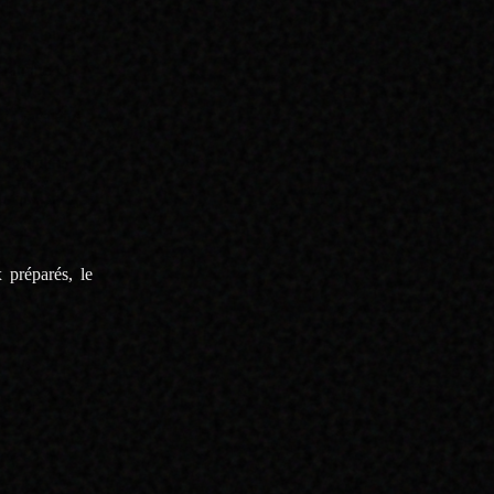
cratique ».
ir vacataire.
a formation
on, mais
F, de peur de
 préparés, le
lle soit bien