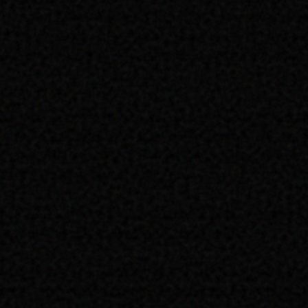
trois ans dans l’Education nationale (ce qui interdit une titularisation
une perte de salaire et une précarité de l’emploi, rend le travail plu
nombreux, en situation difficile face aux élèves et à leur situation fina
Les propositions du SCUM
La lutte est à mener au niveau national, mais les faibles mobilisations 
profession épuisée par des conditions de travail déplorables depuis le dé
d’espoir d’une négociation avec les autorités après des très sévères
manifestations d’enseignants et de lycéens.
Le SCUM, dont la mission est la défense des étudiants, proposaient don
conséquences de la réforme sur les étudiants en MEEF.
Après plusieurs sondages réalisés au mois d’avril sur les différents
craignaient de redoubler leur M1 et de perdre encore deux ans d’études. 