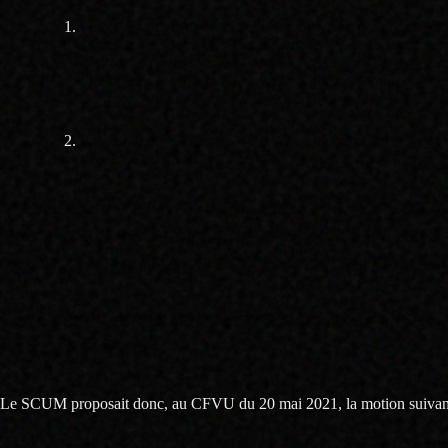
Pour l’ensemble des étudiants de l’université, les conséquen
situation matérielle et la santé mentale des étudiants ; inter
décrochage est une conséquence systémique de la crise, et
filières seraient irresponsables, alors que de nombreux ét
cœur du confinement, de valider les diplômes de tous les é
La qualité de la formation MEEF est largement remise en 
témoignages d’étudiants de la Faculté d’Education qui pa
Non seulement la maquette des cours n’apporte qu’une piètre formation 
cours ne sont que des entraînements au concours lui-même) ; mais en p
cours, ne pas corriger les copies, arrêter d’accompagner les étudiant
Il semble donc aberrant de maintenir une sélection à un master qui se c
pouvaient pas s’améliorer.
Le SCUM proposait donc, au CFVU du 20 mai 2021, la motion suivan