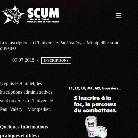
Passer
au
contenu
Les inscriptions à l’Université Paul Valéry – Montpellier sont
ouvertes
09.07.2015
INSCRIPTIONS
Depuis le 8 juillet, les
inscriptions administratives
sont ouvertes à l’Université
Paul Valéry – Montpellier.
Quelques Informations
pratiques et utiles :