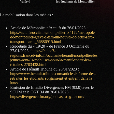
Valéry)
les étudiants de Montpellier
La mobilisation dans les médias :
Article de Métropolitain/Actu.fr du 26/01/2023 :
https://actu.fr/occitanie/montpellier_34172/metropole-
de-montpellier-greve-a-tam-un-nouvel-objectif-zero-
transport-mardi_56886915.html
Reportage du « 19/20 » de France 3 Occitanie du
27/01/2023 :
https://france3-
regions.francetvinfo.fr/occitanie/herault/montpellier/les-
jeunes-sont-ils-mobilises-pour-la-manif-contre-les-
retraites-2703438.html
Article de Hérault Tribune du 28/01/2023 :
https://www.herault-tribune.com/articles/reforme-des-
retraites-les-etudiants-sorganisent-et-entrent-dans-la-
lutte/
Emission de la radio Divergences FM (93.9) avec le
SCUM et la CGT 34 du 30/01/2023 :
https://divergence-fm.org/podcasts/c-g-t-scum/