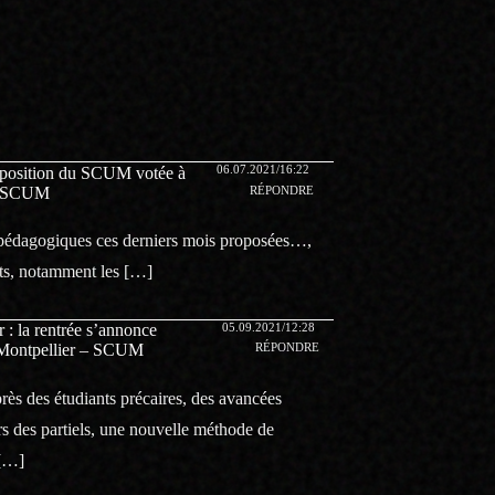
06.07.2021/16:22
proposition du SCUM votée à
 – SCUM
RÉPONDRE
es pédagogiques ces derniers mois proposées…,
nts, notamment les […]
05.09.2021/12:28
r : la rentrée s’annonce
e Montpellier – SCUM
RÉPONDRE
près des étudiants précaires, des avancées
s des partiels, une nouvelle méthode de
 […]