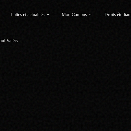
Luttes et actualités
Mon Campus
Droits étudiant
aul Valéry
aines d’étudiantes et d’étudiants concernant les
 et depuis le début du second semestre
, les élus du Syndicat de Com
rs du Conseil des Études et de la Vie Universitaire (CEVU) de l’unive
ormalement élevé. Tout comme les autres élus étudiants, nous avons é
t à proposer des éléments au vote du conseil soit reconnu. En effet, 