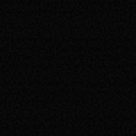
n’était visiblement pas encore familière des règles régissant l’organi
nos propositions, parmi les quatre proposées au vote par les élus d
Des avancées pour les QCM : un nombre de questions par heure enfi
Dans la motion soumise au vote par les élus étudiants du SCUM, nou
avoir un ratio supérieur à 30 secondes par question. En effet, il s’agit
pour le réalisé soit suffisant pour la majorité des étudiants. Par 
proposition a été votée à 16 voix Pour, 10 contre et 7 abstentions.
Une autre préconisation du SCUM adoptée à la quasi-unanimité (25 pou
question précédente dans certains QCM. La proposition suivante du SC
QCM doivent le mentionner sur chaque page. »
Si nous nous félicitons d’avoir obtenu ces avancées pédagogiques pour 
regrettons l’absence de caractère contraignant pour les enseignants. 