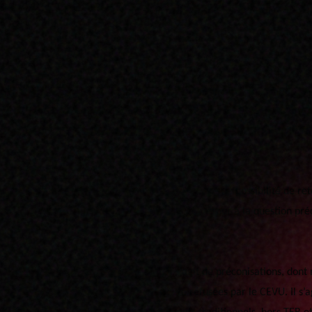
sation des instances universitaires. Nous nous félicitons de l’adoptio
u SCUM.
n cadré.
s avons proposé que les QCM (Questionnaires A Choix Multiples) ne 
 ici de s’assurer que le travail est effectivement faisable, et que le t
exemple, un QCM avec 80 questions devra durer au minimum 40 minutes
r, 1 contre, 7 abstentions) concerne l’absence de possibilité de ret
UM a été votée : « Lorsqu’ils interdisent le retour à la question pré
les étudiants, nous précisons ici qu’il s’agit de préconisations, dont
De plus, deux autres propositions ont été refusées par le CEVU. Il s’a