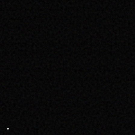
notre proposition afin de limiter la surcharge de devoirs données pa
la durée estimée de charge de travail personnel dans le cadre d’un 
Malheureusement, seules 7 personnes ont voté pour, et il y a eu 9 voix
Solidaires Étudiant-e-s).
L’autre proposition refusée (12 pour, 13 contre, 6 abstentions et 2 « 
dans un délai de 10 jours aux e-mails envoyés par les étudiants à leu
Fort de ces avancées, le Syndicat de Combat Universitaire de Mont
pédagogique, et à être force de propositions concrètes et d’action
étudiants.
Syndicat de Combat Universitaire de Montpellier – SCUM
http://www.https://scum.fr/
– syndicat.scum@live.fr
Téléchargez ICI la motion des élus SCUM pour le CEVU du 11