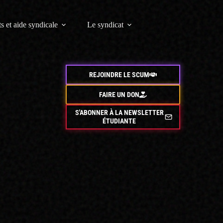
s et aide syndicale
Le syndicat
REJOINDRE LE SCUM
FAIRE UN DON
S'ABONNER À LA NEWSLETTER
ÉTUDIANTE
bat
rsité Paul
té surpris de
la présidence