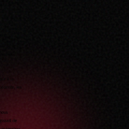
n de deux de
doivent pas
emps imparti
. Cette
our à la
cédente, les
 nous
gissait de