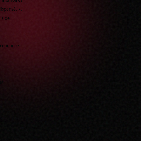
et mémoires,
ispensé. ».
.s de
e répondre
et