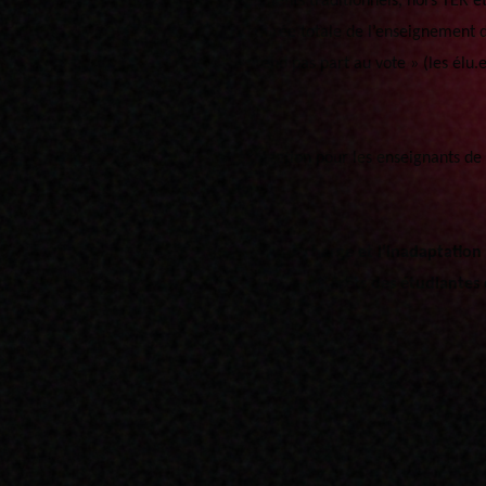
r les enseignants : « Pour les enseignements traditionnels, hors TER 
enseignement ne doit pas excéder la durée totale de l’enseignement d
 contre, 10 abstentions, et 4 « ne prend pas part au vote » (les élu.e
ne prend pas part au vote ») était l’obligation pour les enseignants d
rs enseignants tout au long de l’année.
pellier continuera à alerter contre la surcharge et l’inadaptation
 radicale afin de continuer à défendre les intérêts des étudiantes 
 mai 2021