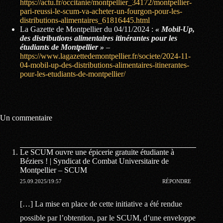
https://actu.fr/occitanie/montpellier_34172/montpellier-
pari-reussi-le-scum-va-acheter-un-fourgon-pour-les-
distributions-alimentaires_61816445.html
La Gazette de Montpellier du 04/11/2024 :
« Mobil-Up,
des distributions alimentaires itinérantes pour les
étudiants de Montpellier »
–
https://www.lagazettedemontpellier.fr/societe/2024-11-
04-mobil-up-des-distributions-alimentaires-itinerantes-
pour-les-etudiants-de-montpellier/
Un commentaire
Le SCUM ouvre une épicerie gratuite étudiante à
Béziers ! | Syndicat de Combat Universitaire de
Montpellier – SCUM
25.09.2025/19:57
RÉPONDRE
[…] La mise en place de cette initiative a été rendue
possible par l’obtention, par le SCUM, d’une enveloppe