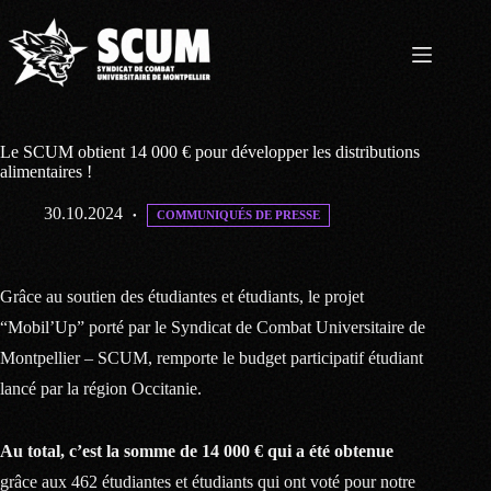
Passer
au
contenu
Le SCUM obtient 14 000 € pour développer les distributions
alimentaires !
30.10.2024
COMMUNIQUÉS DE PRESSE
Grâce au soutien des étudiantes et étudiants, le projet
“Mobil’Up” porté par le Syndicat de Combat Universitaire de
Montpellier – SCUM, remporte le budget participatif étudiant
lancé par la région Occitanie.
Au total, c’est la somme de 14 000 € qui a été obtenue
grâce aux 462 étudiantes et étudiants qui ont voté pour notre