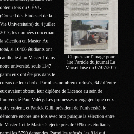
obtenu lors du CÉVU
(Conseil des Études et de la
Vie Universitaire) du 4 juillet
2017, les données concernant
la sélection en Master. Au
total, si 10466 étudiants ont
Cliquez sur l’image pour
candidaté à un Master 1 dans
lire l’article du journal La
notre université, seuls 1147
Marseillaise du 07/07/2017
parmi eux ont été pris dans le
cursus de leur choix. Parmi les nombreux refusés, 642 d’entre
eux avaient obtenu leur diplôme de Licence au sein de
l’université Paul Valéry. Les promesses n’engagent que ceux
qui y croient, et Patrick Gilli, président de l’université, le
démontre encore une fois avec brio puisque la sélection entre
le Master 1 et le Master 2 éjecte près de 93% des étudiants,
parmi les 5790 demandes. Parmi les refusés, les 814 qui