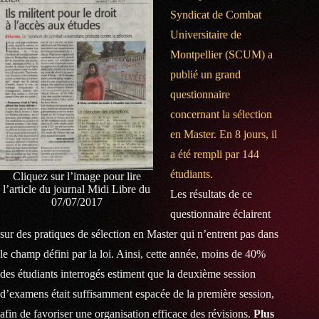
Syndicat de Combat
Universitaire de
Montpellier (SCUM) a
publié un grand
questionnaire
concernant la sélection
en Master. En 8 jours, il
a été rempli par 144
étudiants.
Cliquez sur l’image pour lire
l’article du journal Midi Libre du
Les résultats de ce
07/07/2017
questionnaire éclairent
sur des pratiques de sélection en Master qui n’entrent pas dans
le champ défini par la loi. Ainsi, cette année, moins de 40%
des étudiants interrogés estiment que la deuxième session
d’examens était suffisamment espacée de la première session,
afin de favoriser une organisation efficace des révisions.
Plus