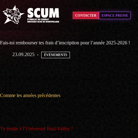
Passer
au
contenu
CONTACTER
ESPACE PRESSE
Fais-toi rembourser tes frais d’inscription pour l’année 2025-2026 !
23.09.2025
ÉVÉNEMENTS
Tu ne bénéficie pas d’une bourse du CROUS et tu es dans une situ
Comme les années précédentes
, nous aidons les étudiantes et étudiant
d’inscription auprès de la commission d’exonération des frais d’inscrip
Valéry,
et auprès de la commission d’exonération de l’Université de Mo
Tu étudie à l’Université Paul-Valéry ?