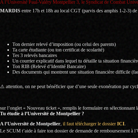
A l’Université Paul-Valéry Montpellier 3, le Syndicat de Combat Univer
MARDIS
entre 17h et 18h au local CGT (parvis des amphis 1-2-3) de 
La liste des documents à amener
sur clé USB
pour faire ton dossier :
Ton dernier relevé d’imposition (ou celui des parents)
Ta carte étudiante (ou ton certificat de scolarité)
Tes 3 relevés bancaires
Un courrier explicatif dans lequel tu détaille ta situation financière
Ton RIB (Relevé d’Identité Bancaire)
Des documents qui montrent une situation financière difficile (fa
⚠️ attention, on ne peut bénéficier que d’une seule exonération par cycl
Pour les boursiers
qui ont payé des frais d’inscription, le rembourseme
sur l’onglet « Nouveau ticket », remplis le formulaire en sélectionnant
Tu étudie à l’Université de Montpellier ?
A l’Université de Montpellier
,
il faut télécharger le dossier
ICI
.
Puis 
Le SCUM t’aide à faire ton dossier de demande de remboursement à l’