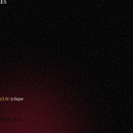
LES
p3.fr/
(clique
ctobre 2025.