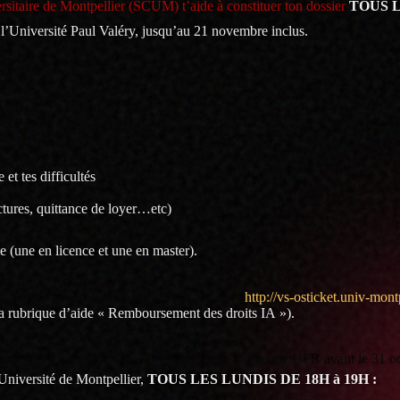
sitaire de Montpellier (SCUM) t’aide à constituer ton dossier
TOUS 
l’Université Paul Valéry, jusqu’au 21 novembre inclus.
 et tes difficultés
ctures, quittance de loyer…etc)
e (une en licence et une en master).
nt se fait en suivant la procédure suivante :
http://vs-osticket.univ-mont
 la rubrique d’aide « Remboursement des droits IA »).
le donner en main propre au secrétariat de ta Faculté/UFR avant le 31 o
Université de Montpellier,
TOUS LES LUNDIS DE 18H à 19H :