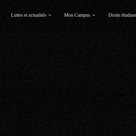
Luttes et actualités
Mon Campus
Droits étudiant
ation précaire ?
s non-boursiers à constituer des dossiers de demandes de remboursement 
tion,
formée grâce à l’action des élus étudiants du SCUM sur l’universi
ntpellier (UM).