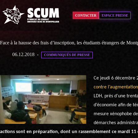
Passer
au
contenu
CONTACTER
ESPACE PRESSE
Face à la hausse des frais d’inscription, les étudiants étrangers de Montp
06.12.2018
COMMUNIQUÉS DE PRESSE
Ce jeudi 6 décembre 2
contre l’augmentation 
LDH, près d’une trent
d’économie afin de té
mesure xénophobe de tr
démarches administrat
actions sont en préparation, dont un rassemblement ce mardi 11 d