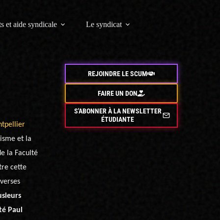
s et aide syndicale
Le syndicat
REJOINDRE LE SCUM
FAIRE UN DON
S'ABONNER À LA NEWSLETTER
ÉTUDIANTE
tpellier
isme et la
e la Faculté
tre cette
iverses
usieurs
té Paul