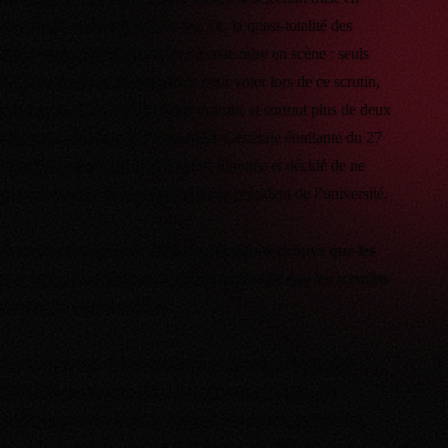
place par la présidence de la fac. Or, la quasi-totalité des
étudiants a refusé de participer à cette mise en scène : seuls
1426 étudiants se sont déplacés pour voter lors de ce scrutin,
soit à peine 7,6% des étudiants inscrits, et surtout plus de deux
fois moins que lors de
l’Assemblée Générale étudiante du 27
mars 2018, qui avait voté la grève illimitée et décidé de ne
plus reconnaître Patrick Gilli comme président de l’université
.
Ce boycott de plus de 92% des étudiants prouve que les
mouvements sociaux ont plus de légitimité que les scrutins
électoraux universitaires.
Le Syndicat de Combat Universitaire de Montpellier
(SCUM) continuera à lutter contre la sélection, les
politiques précarisantes, l’omerta sur les harcèlements
sexuels et plus largement à défendre notre droit à un