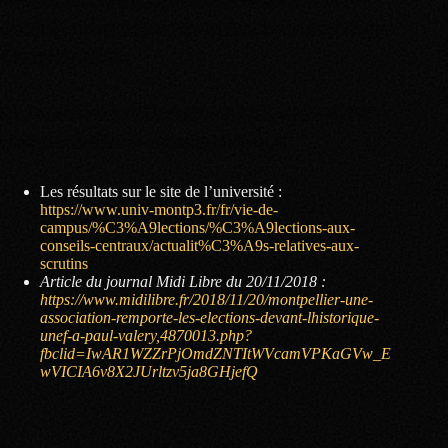
avenir face à la présidence de l’université et aux politiques
gouvernementales.
Syndicat de Combat Universitaire de Montpellier – SCUM
syndicat.scum@live.fr –
www.https://scum.fr/
Les résultats sur le site de l’université :
https://www.univ-montp3.fr/fr/vie-de-
campus/%C3%A9lections/%C3%A9lections-aux-
conseils-centraux/actualit%C3%A9s-relatives-aux-
scrutins
Article du journal Midi Libre du 20/11/2018 :
https://www.midilibre.fr/2018/11/20/montpellier-une-
association-remporte-les-elections-devant-lhistorique-
unef-a-paul-valery,4870013.php?
fbclid=IwAR1WZZrPjOmdZNTItWVcamVPKaGVw_E
wVICIA6v8X2JUrltzv5ja8GHjefQ