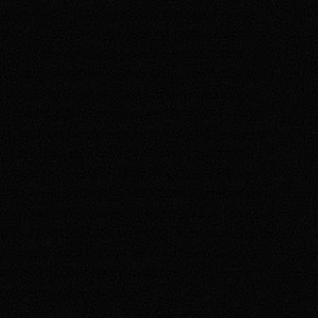
avec le Comité Etudiant Indépendant et l’Association des
Etudiants en Master et Doctorat de Montpellier, était l’unique
à s’opposer ouvertement à la présidence de l’université, en
relayant les revendications du mouvement étudiant dont celle
de la démission de Patrick Gilli
. Seule liste à présenter un
bilan complet de nos actions au cours des dernières années,
nous avons eu la surprise de constater une curieuse « union
sacrée » entre trois autres listes : “votez pour n’importe qui
mais pas pour le SCUM”. Si voir les parisiens du Bureau
National de la fantomatique UNEF délivrer le même discours
que la liste de l’ADEM3/AGEM était surprenant, l’attitude de
la liste “Solidaires Etudiant-e-s” l’était certes beaucoup moins :
par exemple en septembre, certains membres de cette liste,
avaient directement participé à la répression contre notre
syndicat en section disciplinaire.