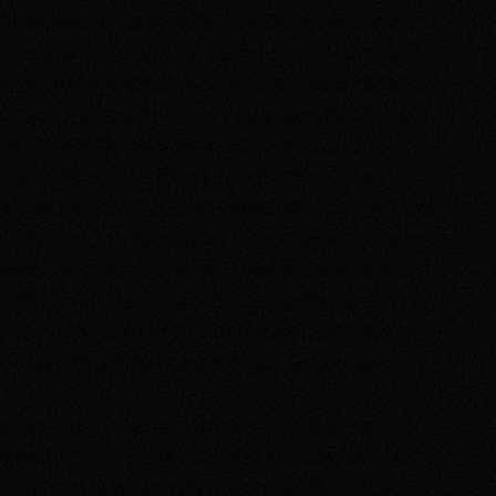
ambiance de plus en plus délétère année après année, générant
mal-être et insécurité. La menace planant depuis cet été sur le
maintien des secondes évaluations et de la compensation des
semestres n’a fait qu’accroitre ce climat anxiogène. Quelques
mois après le massif mouvement de grève du printemps
dernier, l’heure était à l’étouffement des revendications
étudiantes et à la répression violente de la part de la présidence
de l’université. Après
nous avoir expulsés illégalement de nos
locaux
,
harcelé nos élus
,
molesté violement des étudiants
et
exclu ceux qui ont osé demander sa démission dans les
médias
, la présidence de l’université est allée jusqu’à tenter de
nous empêcher de déposer nos listes lors de ce scrutin.
Dans ce contexte, ou certains responsables administratifs
appelaient ouvertement à voter contre nous jusqu’aux abords
du bureau de vote,
notre liste indépendante “Fac Off”, menée