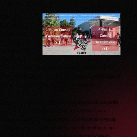
Patrick Gilli désavoué
Seule liste
clairement
opposée à la
présidence de
l’université, la
liste d’union
“Fac Off” double son nombre de voix et fait du SCUM
une force incontournable : 5 sièges au total, soit 2 sièges de
plus que les listes SCUM et CEI il y a deux ans.
Si cette forte progression constitue bien entendu un camouflet
envers la politique de la présidence de l’université, son
désaveu est en réalité bien plus large. Ces élections devaient
sanctifier un « retour à la normale » après de nombreux mois
de forte mobilisation étudiante contre la sélection mise en