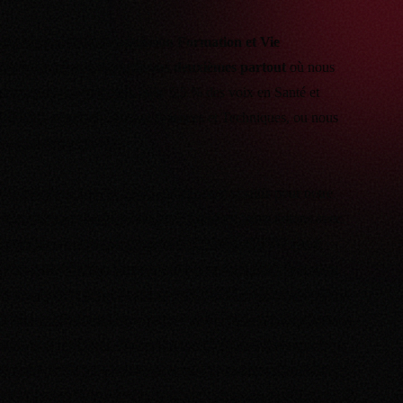
Au niveau de la Commission Formation et Vie
Universitaire, nous arrivons deuxièmes partout
où nous
nous sommes présentés, avec 5,5 % des voix en Santé et
STAPS, et près de 20% en Sciences et Techniques, ou nous
conservons notre élu.
Ces résultats sont inespérés et largement positifs pour notre
démarche syndicale de terrain. Cependant, nous notons avec
inquiétude la forte progression de l’UNI en CFVU Droit
Economie Gestion. Dans ce secteur de formation, le seul ou
nous n’avions pas présenté de liste, l’UNI double son nombre
d’élus au détriment des « Zélus » et de Solidaires Etudiant-e-s,
tous deux en baisse. Si la présence ici de trois listes aux mots
d’ordre similaires concernant la reprise en tout présentiel a pu
estomper les lignes de clivages pour une partie de l’électorat,
il