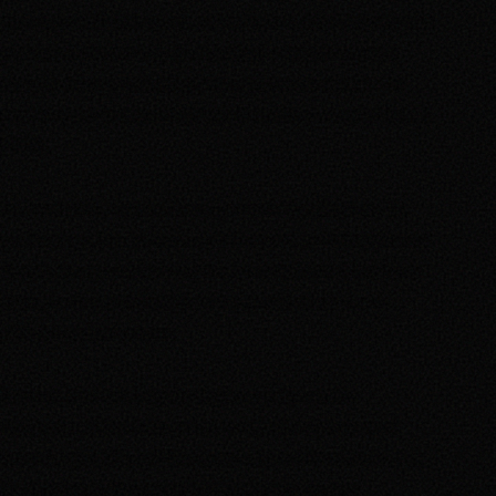
nous apparait clairement, au vu des résultats dans tous les
secteurs de formation, que nos listes « Salade tomates
oignons & tes représentants masqués et combatifs » se
positionnent clairement comme le meilleur rempart face à
l’UNI.
En conclusion, nous espérons que suite à ces élections, les
nombreux projets que nous souhaitons mener à bien pourront
aboutir, et nous continuerons à nous mobiliser et à être force
de proposition afin d’améliorer les conditions de vies et
d’études sur nos campus.
Surtout, tout cela ne pourra pas se faire sans les
étudiantes et étudiants, et notre capacité à peser, tous
ensemble par des mobilisations fortes et déterminées, sur
les décisions prises au sein des instances. Soyons