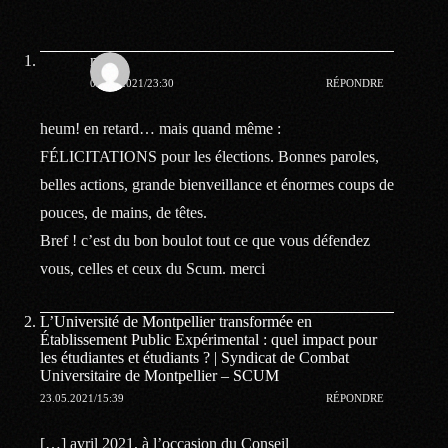
nana
01.03.2021/23:30
RÉPONDRE
heum! en retard… mais quand même :
FÉLICITATIONS pour les élections. Bonnes paroles,
belles actions, grande bienveillance et énormes coups de
pouces, de mains, de têtes.
Bref ! c’est du bon boulot tout ce que vous défendez
vous, celles et ceux du Scum. merci
L’Université de Montpellier transformée en
Établissement Public Expérimental : quel impact pour
les étudiantes et étudiants ? | Syndicat de Combat
Universitaire de Montpellier – SCUM
23.05.2021/15:39
RÉPONDRE
[…] avril 2021, à l’occasion du Conseil