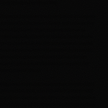
l’association écologiste l’Ouvre Tête).
Notons que nous sommes la seule liste à n’avoir fait campagne
que pendant les deux jours de l’élection, toutes les autres étant
en campagne intensive depuis plusieurs semaines sur les
campus comme dans les cités universitaires. En effet, en tant
que syndicat de terrain, nous étions prioritairement occupés à
mettre en place nos distributions alimentaires hebdomadaires
ainsi que des permanences d’accueil auprès des étudiants
rentrant en présentiel
(
initiative relayée par le journal Midi
Libre du mardi 09 février
)
.
Malgré notre mini campagne sur deux jours, un nombre réduit
de tracts diffusés (500), une tentative d’intimidation de l’UNI
et quelques « fake news » sans fondement,
notre démarche a
été véritablement plébiscitée par les étudiantes et étudiants