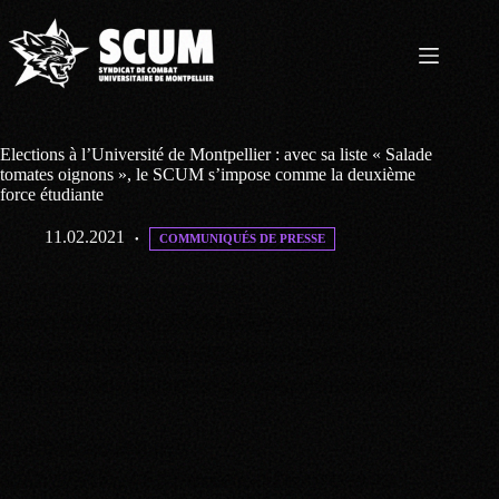
Passer
au
contenu
Elections à l’Université de Montpellier : avec sa liste « Salade
tomates oignons », le SCUM s’impose comme la deuxième
force étudiante
11.02.2021
COMMUNIQUÉS DE PRESSE
Les 9 et 10 février, les 49 000 étudiantes et étudiants de
l’Université de Montpellier (UM) étaient appelés à voter pour
l’élection de leurs représentants au sein des conseils centraux.
Le SCUM, aux côtés de la
MEEF (BDE Faculté d’éducation), de l’Association des