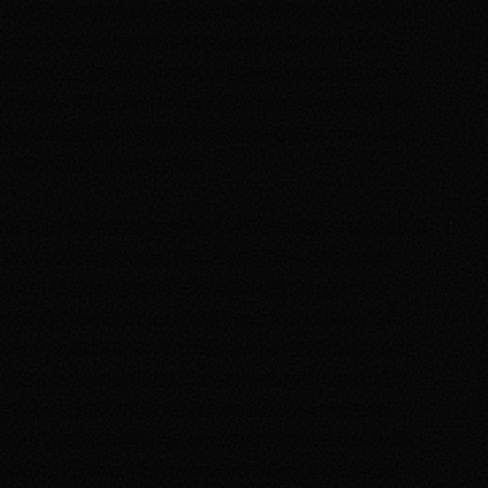
étudiants en Master et Doctorat de Montpellier et de la toute
jeune Association montpelliéraine des étudiants en santé, a
présenté des listes dans trois scrutins sur 4, soutenues par le
collectif « FDE en lutte » : en Commission Formation et Vie
Universitaire (CFVU) dans les secteurs Sciences et Santé, et
au Conseil d’Administration
.
Derrière le nom humoristique « Salade tomates oignons &
tes représentants masqués et combatifs », nous avons
présenté un programme concret et engagé, pour une
université « à la carte »
(comme au Kébab). Trois grands
axes « scolarité, écologie, précarité » étaient déclinés en une
vingtaine de propositions, allant de la mise en place des
TD
au choix présentiel/distanciel
, ou encore le
refus de la
sélection sociale en Licence et Master*
, jusqu’à la mise en
place de l’
Epicerie Gratuite
(que le SCUM a fondé avec