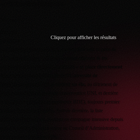
de l’Université de Montpellier.
664 mercis !
Pour sa
Cliquez pour afficher les résultats
première
participation à cette élection, et avec 664 voix et près de
15% des suffrages, « Salade tomates oignons & tes
représentants masqués et combatifs » se place directement
à la seconde place à l’échelle de l’Université de
Montpellier pour le CA et obtient un élu,
au détriment de
l’organisme national de droite conservatrice UNI, et derrière
« les Zélus » (coalition de nombreux BDE), toujours premier
mais en forte baisse (-15%). Arrivée dernière, la liste
Solidaires Etudiant-e-s, pourtant en campagne intensive depuis
plus d’un mois, échoue à entrer au Conseil d’Administration,
avec un score en baisse à 9%.