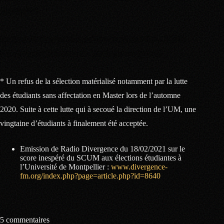
combatifs !
Syndicat de Combat Universitaire de Montpellier – SCUM
http://www.https://scum.fr/
– syndicat.scum@live.fr
* Un refus de la sélection matérialisé notamment par la lutte
des étudiants sans affectation en Master lors de l’automne
2020. Suite à cette lutte qui à secoué la direction de l’UM, une
vingtaine d’étudiants à finalement été acceptée.
Emission de Radio Divergence du 18/02/2021 sur le
score inespéré du SCUM aux élections étudiantes à
l’Université de Montpellier :
www.divergence-
fm.org/index.php?page=article.php?id=8640
5 commentaires