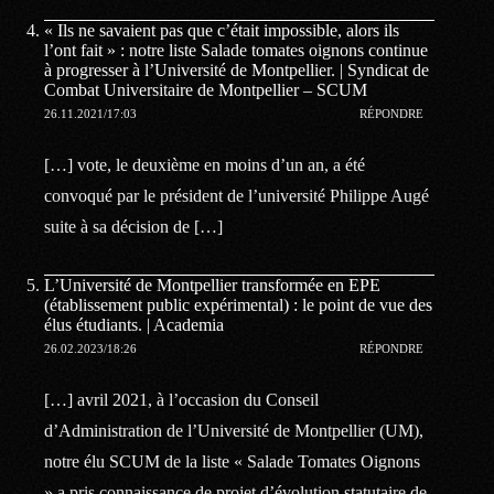
« Ils ne savaient pas que c’était impossible, alors ils
l’ont fait » : notre liste Salade tomates oignons continue
à progresser à l’Université de Montpellier. | Syndicat de
Combat Universitaire de Montpellier – SCUM
26.11.2021/17:03
RÉPONDRE
[…] vote, le deuxième en moins d’un an, a été
convoqué par le président de l’université Philippe Augé
suite à sa décision de […]
L’Université de Montpellier transformée en EPE
(établissement public expérimental) : le point de vue des
élus étudiants. | Academia
26.02.2023/18:26
RÉPONDRE
[…] avril 2021, à l’occasion du Conseil
d’Administration de l’Université de Montpellier (UM),
notre élu SCUM de la liste « Salade Tomates Oignons
» a pris connaissance de projet d’évolution statutaire de