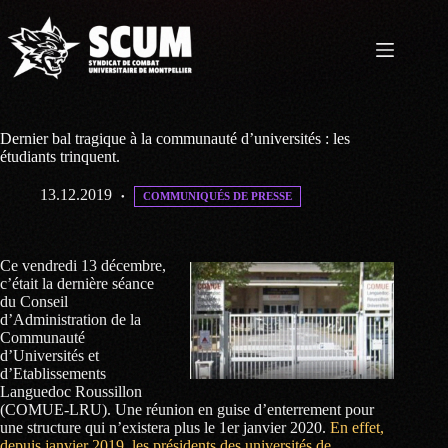
Passer
au
contenu
Dernier bal tragique à la communauté d’universités : les
étudiants trinquent.
13.12.2019
COMMUNIQUÉS DE PRESSE
Ce vendredi 13 décembre,
c’était la dernière séance
du Conseil
d’Administration de la
Communauté
d’Universités et
d’Etablissements
Languedoc Roussillon
(COMUE-LRU). Une réunion en guise d’enterrement pour
une structure qui n’existera plus le 1er janvier 2020.
En effet,
depuis janvier 2019, les présidents des universités de