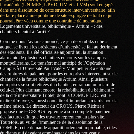
l’académie (UNIMES, UPVD, UM et UPVM) sont engagés
dans une dissolution de cette structure inter-universitaire, afin
de faire place à une politique de site expurgée de tout ce qui
pourrait être vécu comme une contrainte démocratique
.
Logements universitaire, bibliothèque « Atrium » : des
chantiers bientôt à l’arrêt ?
Comme nous l’avions annoncé, ce jeu de « rubiks cube »
auquel se livrent les présidents d’université se fait au détriment
des étudiants. Il a été officialisé aujourd’hui la situation
alarmante de plusieurs chantiers en cours sur les campus
montpelliérains. Le transfert mal anticipé de l’Opération
Campus à l’Université Paul Valéry Montpellier 3 a entrainé
des ruptures de paiement pour les entreprises intervenant sur le
chantier de la future bibliothèque Atrium. Ainsi, plusieurs
entreprises se sont retirées du chantier, entrainant un retard de
celui-ci. Plus alarmant encore, la réhabilitation du bâtiment E
de la cité universitaire Triolet, dont la COMUE-LRU est le
maitre d’œuvre, va aussi connaitre d’importants retards pour la
même raison. Le directeur du CROUS, Pierre Richter a
proposé que le CROUS reprenne à son compte le paiement
des factures afin que les travaux reprennent au plus vite.
Toutefois, au vu de l’imminence de la dissolution de la
COMUE, cette demande apparait fortement improbable, et les
étudiants qui devaient emménager dans les nouveaux