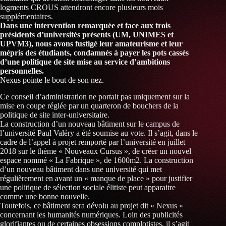
logments CROUS attendront encore plusieurs mois
supplémentaires.
Dans une intervention remarquée et face aux trois
présidents d’universités présents (UM, UNIMES et
UPVM3), nous avons fustigé leur amateurisme et leur
mépris des étudiants, condamnés à payer les pots cassés
d’une politique de site mise au service d’ambitions
personnelles.
Nexus pointe le bout de son nez.
Ce conseil d’administration ne portait pas uniquement sur la
mise en coupe réglée par un quarteron de bouchers de la
politique de site inter-universitaire.
La construction d’un nouveau bâtiment sur le campus de
l’université Paul Valéry a été soumise au vote. Il s’agit, dans le
cadre de l’appel à projet remporté par l’université en juillet
2018 sur le thème « Nouveaux Cursus », de créer un nouvel
espace nommé « La Fabrique », de 1600m2. La construction
d’un nouveau bâtiment dans une université qui met
régulièrement en avant un « manque de place » pour justifier
une politique de sélection sociale élitiste peut apparaitre
comme une bonne nouvelle.
Toutefois, ce bâtiment sera dévolu au projet dit « Nexus »
concernant les humanités numériques. Loin des publicités
glorifiantes ou de certaines obsessions complotistes, il s’agit