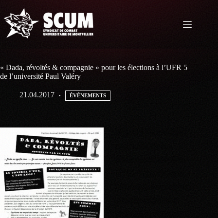
Passer
au
contenu
« Dada, révoltés & compagnie » pour les élections à l’UFR 5
de l’université Paul Valéry
21.04.2017
ÉVÉNEMENTS
Vendredi 28 avril 2017
se dérouleront les
élections au conseil de
l’UFR 5 (psychologie,
ethnologie, sociologie et
sciences sanitaires et
sociales) de l’Université