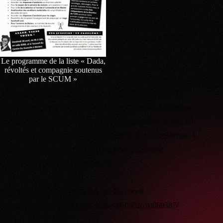
Paul Valéry . Votez pour
la liste « Dada, révoltés
& compagnie soutenus
par le SCUM » !
Le programme de la liste « Dada,
révoltés et compagnie soutenus
par le SCUM »
Le vote se déroulera
vendredi 28 avril de 9h à 16h en salle B200 à l’Université
Paul Valéry, et dans le hall du centre Du Guesclin à l’antenne
de Béziers. Pour voter, ta carte étudiante est indispensable. Si
tu souhaites soutenir notre liste mais que tu ne peux te rendre à
la fac le jour du vote, contacte-nous pour établir une
procuration : syndicat.scum@live.fr
Apporte ton soutien à notre liste sur Facebook
:
https://www.facebook.com/events/1860602610869387/