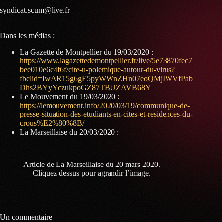
syndicat.scum@live.fr
Dans les médias :
La Gazette de Montpellier du 19/03/2020 :
https://www.lagazettedemontpellier.fr/live/5e73870fec7
bee010e6c4f6f/cite-u-polemique-autour-du-virus?
fbclid=IwAR15g6gE5pyWWnZHn07eoQMjIWVfPab
Dhs2BYyYczukpoGZ87TBUZAVB68Y
Le Mouvement du 19/03/2020 :
https://lemouvement.info/2020/03/19/communique-de-
presse-situation-des-etudiants-en-cites-et-residences-du-
crous%E2%80%8B/
La Marseillaise du 20/03/2020 :
Article de La Marseillaise du 20 mars 2020.
Cliquez dessus pour agrandir l’image.
Un commentaire