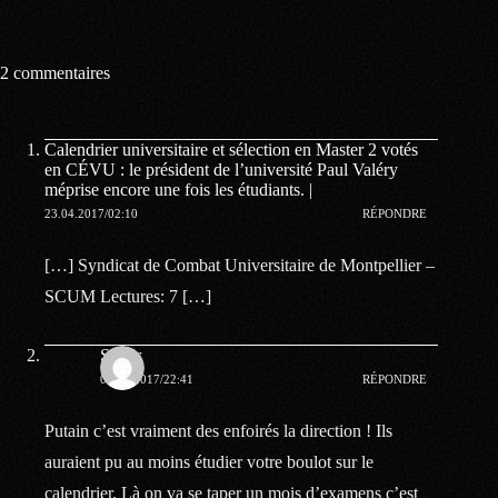
2 commentaires
Calendrier universitaire et sélection en Master 2 votés
en CÉVU : le président de l’université Paul Valéry
méprise encore une fois les étudiants. |
23.04.2017/02:10
RÉPONDRE
[…] Syndicat de Combat Universitaire de Montpellier –
SCUM Lectures: 7 […]
Samir
02.05.2017/22:41
RÉPONDRE
Putain c’est vraiment des enfoirés la direction ! Ils
auraient pu au moins étudier votre boulot sur le
calendrier. Là on va se taper un mois d’examens c’est