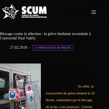
Passer
au
contenu
Blocage contre la sélection : la grève étudiante reconduite à
l’université Paul Valéry
27.02.2018
COMMUNIQUÉS DE PRESSE
Ce lundi 26 février le retour des
vacances d’hiver s’est déroulé de
façon particulière à l’université Paul
Valéry – Montpellier 3.
En effet, le
mouvement de grève entamé le 15
février, matérialisé par le blocage
de la fac s’est poursuivi. Comme