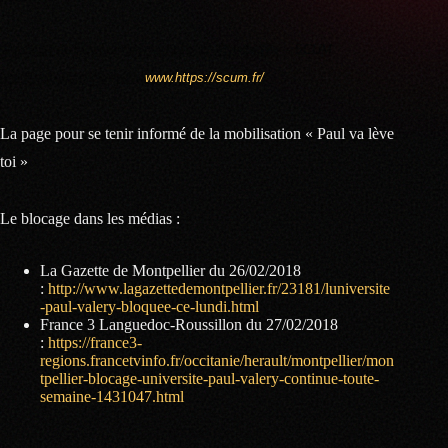
Syndicat de Combat Universitaire de Montpellier – SCUM
syndicat.scum@live.fr –
www.https://scum.fr/
La page pour se tenir informé de la mobilisation « Paul va lève
toi »
Le blocage dans les médias :
La Gazette de Montpellier du 26/02/2018
:
http://www.lagazettedemontpellier.fr/23181/luniversite
-paul-valery-bloquee-ce-lundi.html
France 3 Languedoc-Roussillon du 27/02/2018
:
https://france3-
regions.francetvinfo.fr/occitanie/herault/montpellier/mon
tpellier-blocage-universite-paul-valery-continue-toute-
semaine-1431047.html