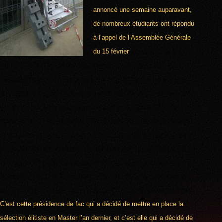
annoncé une semaine auparavant,
de nombreux étudiants ont répondu
à l’appel de l’Assemblée Générale
du 15 février
et ont bloqué, tôt le
matin, les entrées des différents bâtiments de l’université. Une
Assemblée Générale étudiante s’est ensuite tenue dans l’amphi A,
en présence de près de 400 personnes. Le blocage a été reconduit
jusqu’au lundi 5 mars, à la grande surprise de l’assemblée. Un
comptage des voix à permis de confirmer cette tendance, ainsi que
de prévoir des piquets de grève pour les journées du 14 et 22 mars.
Cette décision des étudiants de maintenir la grève ne s’est pas faite
sans encombre. La direction de l’université organise, avec ses
habituels Supplétifs Étudiant-e-s, une « réunion d’information » ce
mardi 27 février à 14h dans l’amphi A. Nous ne sommes pas dupes.
C’est cette présidence de fac qui a décidé de mettre en place la
sélection élitiste en Master l’an dernier, et c’est elle qui a décidé de