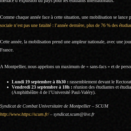
menacé d’expulsion du pays pour les étudiants internationaux.
Comme chaque année face à cette situation, une mobilisation se lance pou
sociale n’est pas une fatalité : l’année dernière, plus de 76 % des étudian
Cette année, la mobilisation prend une ampleur nationale, avec une jour
France.
A Montpellier, nous appelons un maximum de « sans-facs » et de person
Lundi 19 septembre à 8h30 :
rassemblement devant le Rectorat 
Vendredi 23 septembre à 18h :
réunion des étudiantes et étudia
(Amphithéâtre 4 de l’Université Paul-Valéry).
Syndicat de Combat Universitaire de Montpellier – SCUM
http://www.https://scum.fr/
– syndicat.scum@live.fr