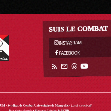
SUIS LE COMBAT
INSTAGRAM
FACEBOOK
M • Syndicat de Combat Universitaire de Montpellier
,
Local et combatif
Tous droits réservés •
Mentions Légales & RGPD