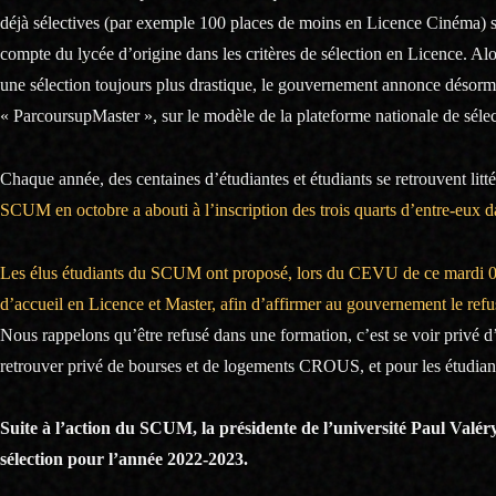
déjà sélectives (par exemple 100 places de moins en Licence Cinéma) s’
compte du lycée d’origine dans les critères de sélection en Licence. Alo
une sélection toujours plus drastique, le gouvernement annonce désorma
« ParcoursupMaster », sur le modèle de la plateforme nationale de séle
Chaque année, des centaines d’étudiantes et étudiants se retrouvent littér
SCUM en octobre a abouti à l’inscription des trois quarts d’entre-eux da
Les élus étudiants du SCUM ont proposé, lors du CEVU de ce mardi 07 d
d’accueil en Licence et Master, afin d’affirmer au gouvernement le refus
Nous rappelons qu’être refusé dans une formation, c’est se voir privé d’
retrouver privé de bourses et de logements CROUS, et pour les étudiant
Suite à l’action du SCUM, la présidente de l’université Paul Valéry
sélection pour l’année 2022-2023.