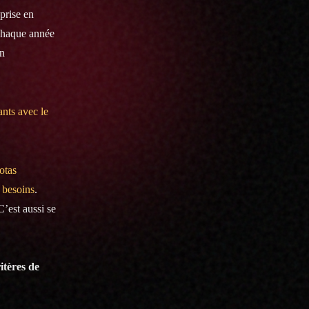
prise en
 chaque année
un
ants avec le
otas
s besoins
.
C’est aussi se
itères de