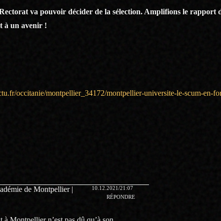
 Rectorat va pouvoir décider de la sélection. Amplifions le rapport d
t à un avenir !
actu.fr/occitanie/montpellier_34172/montpellier-universite-le-scum-en-fo
10.12.2021/21:07
adémie de Montpellier |
RÉPONDRE
à Montpellier n’est pas dû qu’à son