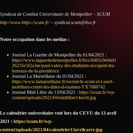
Syndicat de Combat Universitaire de Montpellier – SCUM
http://www.https://scum.fr/
– syndicat.scum@live.fr
Notre occupation dans les médias :
Journal La Gazette de Montpellier du 01/04/2021 :
https://www.lagazettedemontpellier.fr/live/6065c9eb6d1
26235e5f2a3ae/paul-valery-des-etudiants-occupent-les-
bureaux-de-la-presidence
Journal La Marseillaise du 01/04/2021 :
https://www.lamarseillaise.fr/societe/le-scum-et-l-unef-
mobilises-contre-les-dates-d-examen-YX7088742
Journal Midi Libre du 13/04/2021 :
https://scum.fr//wp-
content/uploads/2021/04/midilibre14avril.jpg
Le calendrier universitaire voté lors du CEVU du 13 avril
2021 :
https://scum.fr//wp-
content/uploads/2021/04/calendrier13avrilcarre.jpg