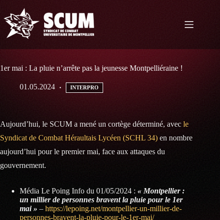
Passer
au
contenu
1er mai : La pluie n’arrête pas la jeunesse Montpelliéraine !
01.05.2024
INTERPRO
Aujourd’hui, le SCUM a mené un cortège déterminé, avec
le
Syndicat de Combat Héraultais Lycéen (SCHL 34)
en nombre
aujourd’hui pour le premier mai, face aux attaques du
gouvernement.
Média Le Poing Info du 01/05/2024 :
« Montpellier :
un millier de personnes bravent la pluie pour le 1er
mai »
–
https://lepoing.net/montpellier-un-millier-de-
personnes-bravent-la-pluie-pour-le-1er-mai/