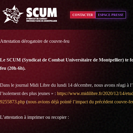
Passer
au
contenu
CONTACTER
ESPACE PRESSE
Attestation dérogatoire de couvre-feu
Le SCUM (Syndicat de Combat Universitaire de Montpellier) te fou
feu (20h-6h).
Dans le journal Midi Libre du lundi 14 décembre, nous avons réagi à l
l’isolement des plus jeunes » :
https://www.midilibre.fr/2020/12/14/etud
9255873.php
(
nous avions déjà pointé l’impact du précédent couvre-feu
L’attestation à imprimer ou recopier :